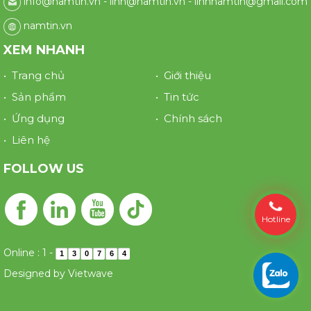
info@namtin.vn - linh@namtin.vn - linhnamtin@gmail.com
namtin.vn
XEM NHANH
• Trang chủ
• Giới thiệu
• Sản phẩm
• Tin tức
• Ứng dụng
• Chính sách
• Liên hệ
FOLLOW US
Hotline
Online : 1
-
1
3
0
7
6
4
Designed by
Vietwave