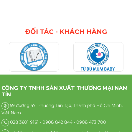
mm
ĐỐI TÁC - KHÁCH HÀNG
CÔNG TY TNHH SẢN XUẤT THƯƠNG MẠI NAM
TÍN
59 đường 47, Phường Tân Tạo, Thành phố Hồ Chí Minh,
Việt Nam
028 3601 9161 - 0908 842 844 - 0908 473 700