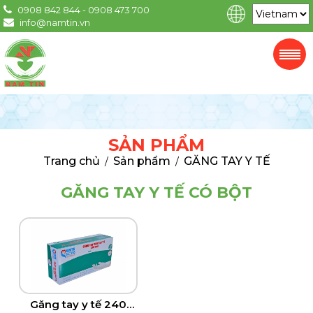
0908 842 844 - 0908 473 700
info@namtin.vn
SẢN PHẨM
Trang chủ
Sản phẩm
GĂNG TAY Y TẾ
/
/
GĂNG TAY Y TẾ CÓ BỘT
Găng tay y tế 240