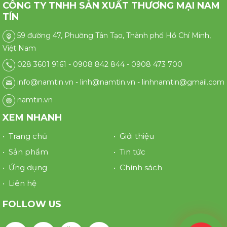
CÔNG TY TNHH SẢN XUẤT THƯƠNG MẠI NAM
TÍN
59 đường 47, Phường Tân Tạo, Thành phố Hồ Chí Minh,
Việt Nam
028 3601 9161 - 0908 842 844 - 0908 473 700
info@namtin.vn - linh@namtin.vn - linhnamtin@gmail.com
namtin.vn
XEM NHANH
• Trang chủ
• Giới thiệu
• Sản phẩm
• Tin tức
• Ứng dụng
• Chính sách
• Liên hệ
FOLLOW US