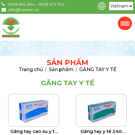
0908 842 844 - 0908 473 700
info@namtin.vn
SẢN PHẨM
Trang chủ
Sản phẩm
GĂNG TAY Y TẾ
/
/
GĂNG TAY Y TẾ
Găng tay cao su y tế
Găng tay y tế 240