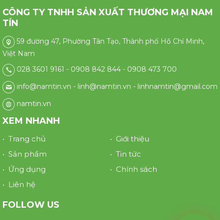
CÔNG TY TNHH SẢN XUẤT THƯƠNG MẠI NAM
TÍN
59 đường 47, Phường Tân Tạo, Thành phố Hồ Chí Minh,
Việt Nam
028 3601 9161 - 0908 842 844 - 0908 473 700
info@namtin.vn - linh@namtin.vn - linhnamtin@gmail.com
namtin.vn
XEM NHANH
• Trang chủ
• Giới thiệu
• Sản phẩm
• Tin tức
• Ứng dụng
• Chính sách
• Liên hệ
FOLLOW US