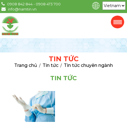
0908 842 844 - 0908 473 700
info@namtin.vn
TIN TỨC
Trang chủ
Tin tức
Tin tức chuyên ngành
/
/
TIN TỨC