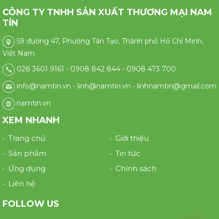
CÔNG TY TNHH SẢN XUẤT THƯƠNG MẠI NAM
TÍN
59 đường 47, Phường Tân Tạo, Thành phố Hồ Chí Minh,
Việt Nam
028 3601 9161 - 0908 842 844 - 0908 473 700
info@namtin.vn - linh@namtin.vn - linhnamtin@gmail.com
namtin.vn
XEM NHANH
• Trang chủ
• Giới thiệu
• Sản phẩm
• Tin tức
• Ứng dụng
• Chính sách
• Liên hệ
FOLLOW US