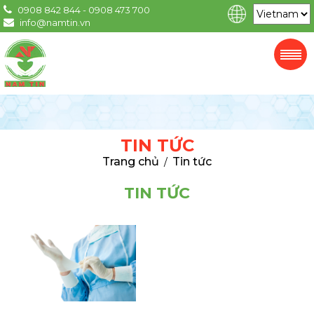
0908 842 844 - 0908 473 700
info@namtin.vn
TIN TỨC
Trang chủ
Tin tức
/
TIN TỨC