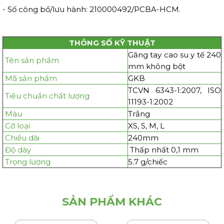
- Số công bố/lưu hành: 210000492/PCBA-HCM.
THÔNG SỐ KỸ THUẬT
Găng tay cao su y tế 240
Tên sản phẩm
mm không bột
Mã sản phẩm
GKB
TCVN 6343-1:2007, ISO
Tiêu chuẩn chất lượng
11193-1:2002
Màu
Trắng
Cỡ loại
XS, S, M, L
Chiều dài
240mm
Độ dày
Thấp nhất 0,1 mm
Trọng lượng
5.7 g/chiếc
SẢN PHẨM KHÁC