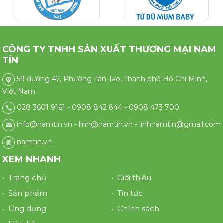
CÔNG TY TNHH SẢN XUẤT THƯƠNG MẠI NAM
TÍN
59 đường 47, Phường Tân Tạo, Thành phố Hồ Chí Minh,
Việt Nam
028 3601 9161 - 0908 842 844 - 0908 473 700
info@namtin.vn - linh@namtin.vn - linhnamtin@gmail.com
namtin.vn
XEM NHANH
• Trang chủ
• Giới thiệu
• Sản phẩm
• Tin tức
• Ứng dụng
• Chính sách