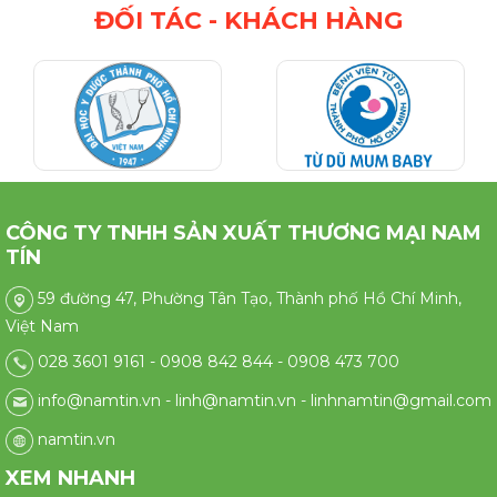
ĐỐI TÁC - KHÁCH HÀNG
CÔNG TY TNHH SẢN XUẤT THƯƠNG MẠI NAM
TÍN
59 đường 47, Phường Tân Tạo, Thành phố Hồ Chí Minh,
Việt Nam
028 3601 9161 - 0908 842 844 - 0908 473 700
info@namtin.vn - linh@namtin.vn - linhnamtin@gmail.com
namtin.vn
XEM NHANH