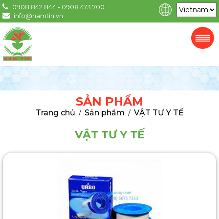
0908 842 844 - 0908 473 700
info@namtin.vn
SẢN PHẨM
Trang chủ
Sản phẩm
VẬT TƯ Y TẾ
/
/
VẬT TƯ Y TẾ