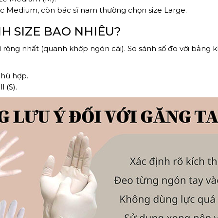
ặc Medium, còn bác sĩ nam thường chọn size Large.
NH SIZE BAO NHIÊU?
í rộng nhất (quanh khớp ngón cái). So sánh số đo với bảng k
phù hợp.
 (S).