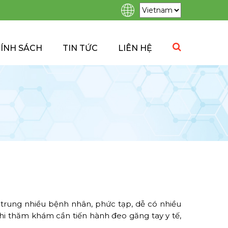
ÍNH SÁCH
TIN TỨC
LIÊN HỆ
p trung nhiều bệnh nhân, phức tạp, dễ có nhiều
hi thăm khám cần tiến hành đeo găng tay y tế,