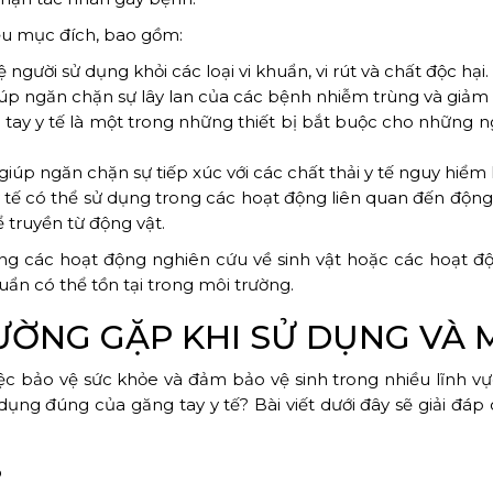
ều mục đích, bao gồm:
người sử dụng khỏi các loại vi khuẩn, vi rút và chất độc hại.
giúp ngăn chặn sự lây lan của các bệnh nhiễm trùng và giảm
ay y tế là một trong những thiết bị bắt buộc cho những ngư
 giúp ngăn chặn sự tiếp xúc với các chất thải y tế nguy hiểm h
 tế có thể sử dụng trong các hoạt động liên quan đến động 
 truyền từ động vật.
rong các hoạt động nghiên cứu về sinh vật hoặc các hoạt 
uẩn có thể tồn tại trong môi trường.
ỜNG GẶP KHI SỬ DỤNG VÀ M
ệc bảo vệ sức khỏe và đảm bảo vệ sinh trong nhiều lĩnh v
dụng đúng của găng tay y tế? Bài viết dưới đây sẽ giải đáp c
?