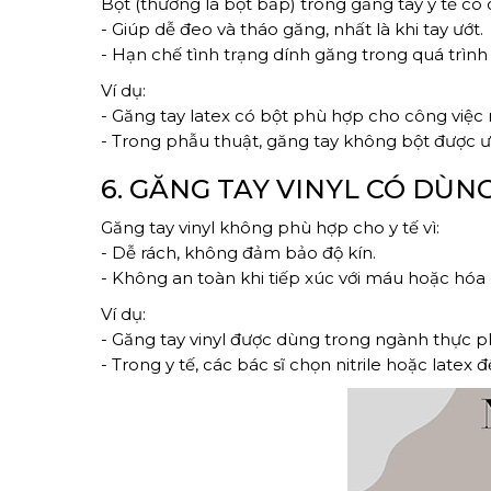
Bột (thường là bột bắp) trong găng tay y tế có 
- Giúp dễ đeo và tháo găng, nhất là khi tay ướt.
- Hạn chế tình trạng dính găng trong quá trình 
Ví dụ:
- Găng tay latex có bột phù hợp cho công việc
- Trong phẫu thuật, găng tay không bột được ưu
6. GĂNG TAY VINYL CÓ DÙ
Găng tay vinyl không phù hợp cho y tế vì:
- Dễ rách, không đảm bảo độ kín.
- Không an toàn khi tiếp xúc với máu hoặc hóa 
Ví dụ:
- Găng tay vinyl được dùng trong ngành thực 
- Trong y tế, các bác sĩ chọn nitrile hoặc latex 