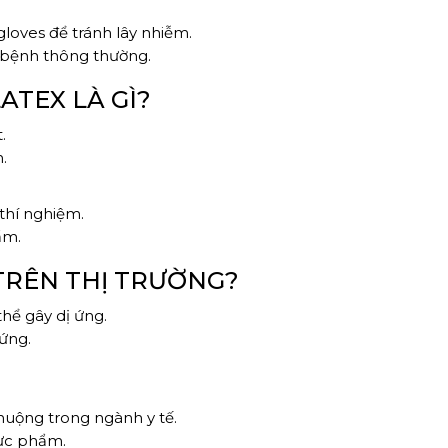
loves để tránh lây nhiễm.
 bệnh thông thường.
ATEX LÀ GÌ?
.
.
thí nghiệm.
ẩm.
 TRÊN THỊ TRƯỜNG?
thể gây dị ứng.
 ứng.
chuộng trong ngành y tế.
hực phẩm.