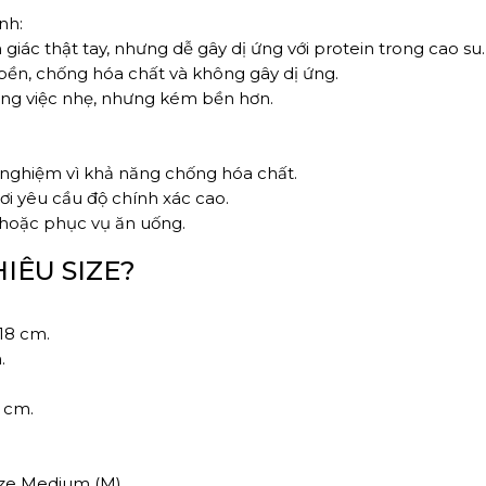
nh:
m giác thật tay, nhưng dễ gây dị ứng với protein trong cao su.
, bền, chống hóa chất và không gây dị ứng.
công việc nhẹ, nhưng kém bền hơn.
í nghiệm vì khả năng chống hóa chất.
ơi yêu cầu độ chính xác cao.
p hoặc phục vụ ăn uống.
HIÊU SIZE?
-18 cm.
.
3 cm.
ize Medium (M).