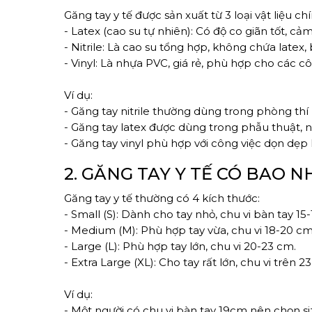
Găng tay y tế được sản xuất từ 3 loại vật liệu chí
- Latex (cao su tự nhiên): Có độ co giãn tốt, cả
- Nitrile: Là cao su tổng hợp, không chứa latex
- Vinyl: Là nhựa PVC, giá rẻ, phù hợp cho các 
Ví dụ:
- Găng tay nitrile thường dùng trong phòng th
- Găng tay latex được dùng trong phẫu thuật, n
- Găng tay vinyl phù hợp với công việc dọn dẹ
2. GĂNG TAY Y TẾ CÓ BAO N
Găng tay y tế thường có 4 kích thước:
- Small (S): Dành cho tay nhỏ, chu vi bàn tay 15
- Medium (M): Phù hợp tay vừa, chu vi 18-20 cm
- Large (L): Phù hợp tay lớn, chu vi 20-23 cm.
- Extra Large (XL): Cho tay rất lớn, chu vi trên 2
Ví dụ:
- Một người có chu vi bàn tay 19cm nên chọn s