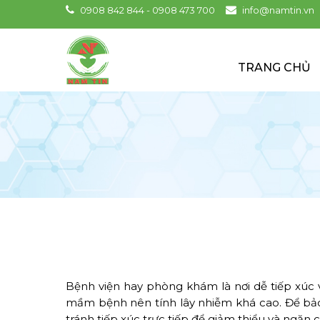
0908 842 844 - 0908 473 700
info@namtin.vn
TRANG CHỦ
Bệnh viện hay phòng khám là nơi dễ tiếp xúc v
mầm bệnh nên tính lây nhiễm khá cao. Để bảo 
tránh tiếp xúc trực tiếp để giảm thiểu và ngăn