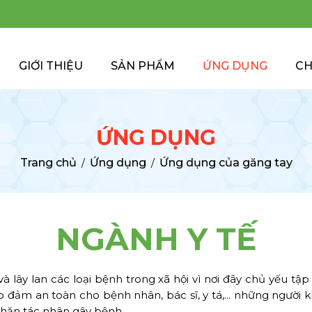
GIỚI THIỆU
SẢN PHẨM
ỨNG DỤNG
CH
ỨNG DỤNG
Trang chủ
Ứng dụng
Ứng dụng của găng tay
/
/
NGÀNH Y TẾ
à lây lan các loại bệnh trong xã hội vì nơi đây chủ yếu tậ
đảm an toàn cho bệnh nhân, bác sĩ, y tá,... những người k
 chặn tác nhân gây bệnh.