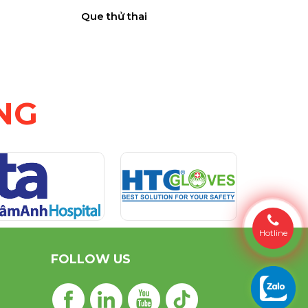
Que thử thai
NG
Hotline
FOLLOW US