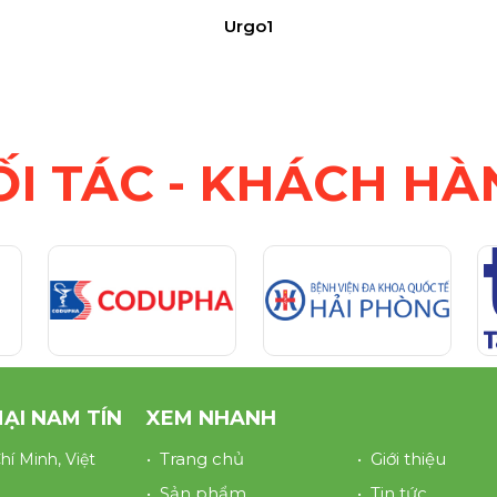
Urgo1
ỐI TÁC - KHÁCH HÀ
ẠI NAM TÍN
XEM NHANH
• Trang chủ
• Giới thiệu
í Minh, Việt
• Sản phẩm
• Tin tức