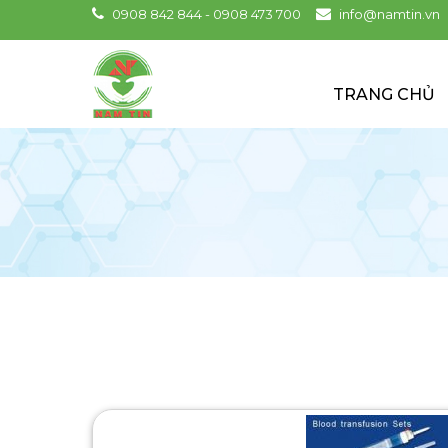
0908 842 844 - 0908 473 700
info@namtin.vn
TRANG CHỦ