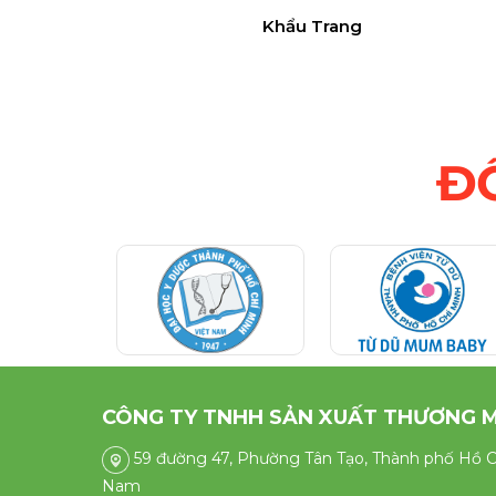
Khẩu Trang
Đ
CÔNG TY TNHH SẢN XUẤT THƯƠNG M
59 đường 47, Phường Tân Tạo, Thành phố Hồ Ch
Nam