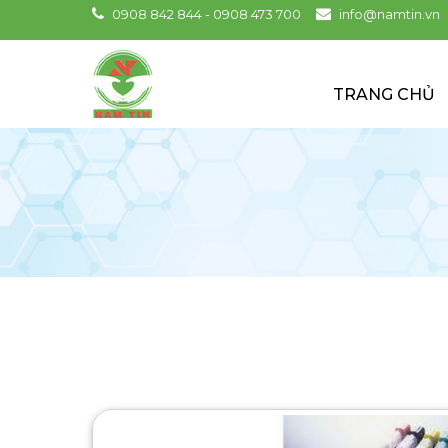
0908 842 844 - 0908 473 700
info@namtin.vn
TRANG CHỦ