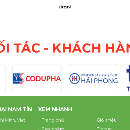
Urgo1
ỐI TÁC - KHÁCH HÀ
ẠI NAM TÍN
XEM NHANH
• Trang chủ
• Giới thiệu
í Minh, Việt
• Sản phẩm
• Tin tức