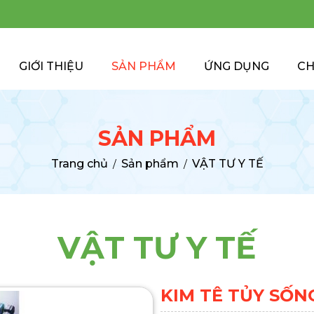
GIỚI THIỆU
SẢN PHẨM
ỨNG DỤNG
CH
SẢN PHẨM
Trang chủ
Sản phẩm
VẬT TƯ Y TẾ
/
/
VẬT TƯ Y TẾ
KIM TÊ TỦY SỐN