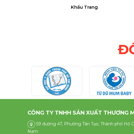
Khẩu Trang
Đ
CÔNG TY TNHH SẢN XUẤT THƯƠNG M
59 đường 47, Phường Tân Tạo, Thành phố Hồ Ch
Nam