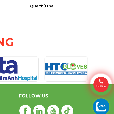
Que thử thai
NG
Hotline
FOLLOW US